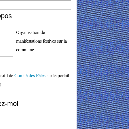
opos
Organisation de
manifestations festives sur la
commune
profil de
Comité des Fêtes
sur le portail
g
ez-moi