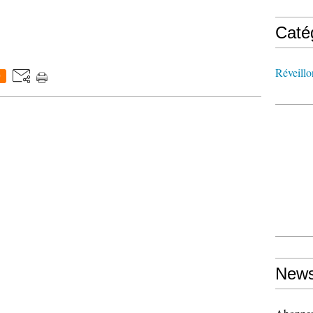
Caté
Réveillo
0
News