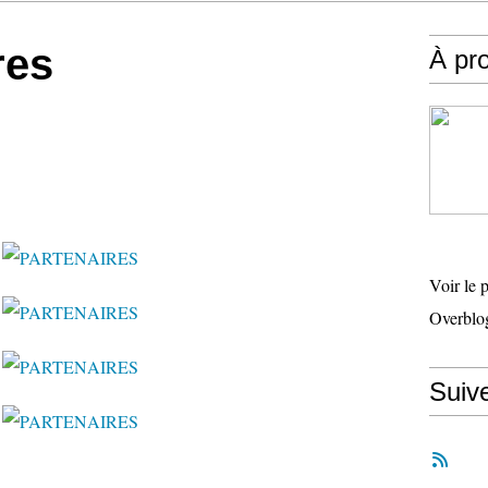
res
À pr
Voir le 
Overblo
Suiv