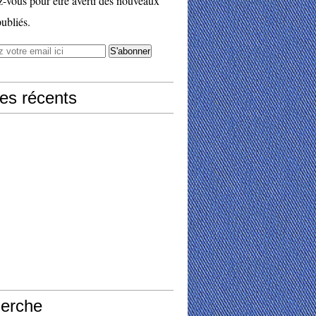
vous pour être averti des nouveaux
publiés.
les récents
erche