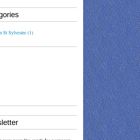
gories
n St Sylvestre
(1)
letter