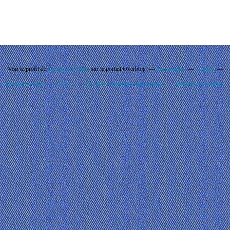
Voir le profil de
Comité des Fêtes
sur le portail Overblog
Top articles
Contact
Signaler un abus
C.G.U.
Cookies et données personnelles
Préférences cookies