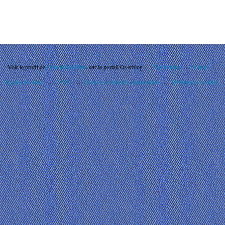
Voir le profil de
Comité des Fêtes
sur le portail Overblog
Top articles
Contact
Signaler un abus
C.G.U.
Cookies et données personnelles
Préférences cookies