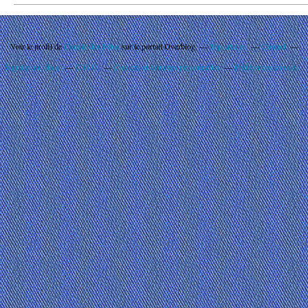
Voir le profil de
Comité des Fêtes
sur le portail Overblog
Top articles
Contact
Signaler un abus
C.G.U.
Cookies et données personnelles
Préférences cookies