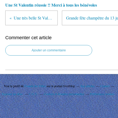
Une St Valentin réussie !! Merci à tous les bénévoles
Une très belle St Valentin
Commenter cet article
Ajouter un commentaire
Voir le profil de
Comité des Fêtes
sur le portail Overblog
Top articles
Contact
Signaler un abus
C.G.U.
Cookies et données personnelles
Préférences cookies