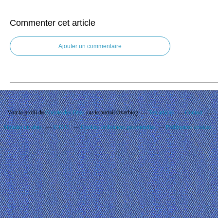
Commenter cet article
Ajouter un commentaire
Voir le profil de
Comité des Fêtes
sur le portail Overblog
Top articles
Contact
Signaler un abus
C.G.U.
Cookies et données personnelles
Préférences cookies