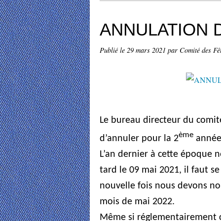
ANNULATION 
Publié le
29 mars 2021
par Comité des Fê
Le bureau directeur du comité
ème
d’annuler pour la 2
année 
L’an dernier à cette époque 
tard le 09 mai 2021, il faut s
nouvelle fois nous devons nou
mois de mai 2022.
Même si réglementairement ce