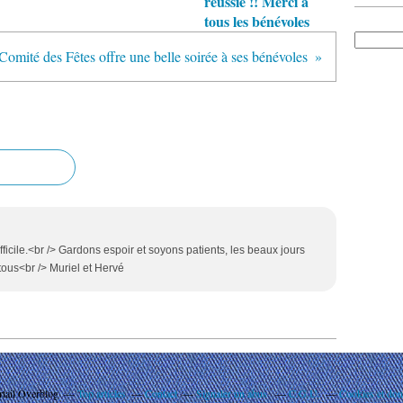
réussie !! Merci à
tous les bénévoles
Comité des Fêtes offre une belle soirée à ses bénévoles
ficile.<br /> Gardons espoir et soyons patients, les beaux jours
tous<br /> Muriel et Hervé
rtail Overblog
Top articles
Contact
Signaler un abus
C.G.U.
Cookies et don