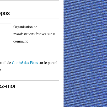
opos
Organisation de
manifestations festives sur la
commune
profil de
Comité des Fêtes
sur le portail
g
ez-moi