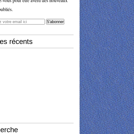
vous pour être averti des nouveaux
publiés.
les récents
erche