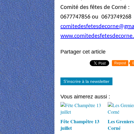
Comité des fêtes de Corné :
0677747856 ou 0673749268
comitedesfetesdecorne@gma
www.comitedesfetesdecorne
Partager cet article
Repost
S'inscrire à la newsletter
Vous aimerez aussi :
Fête Champêtre 13
Les Greniers
juillet
Corné