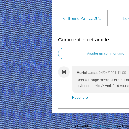
Bonne Année 2021
Le 
Commenter cet article
Ajouter un commentaire
M
Muriel Lucas
04/04/2021 11:09
Decision sage meme si elle est dif
reviendront!<br /> Amitiés à vous 
Répondre
Voir le profil de
Comité des Fêtes
sur le po