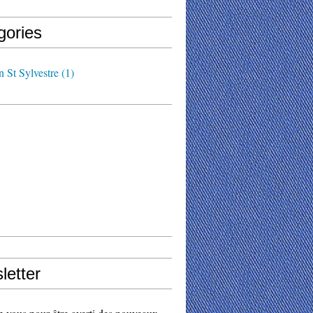
gories
n St Sylvestre
(1)
letter