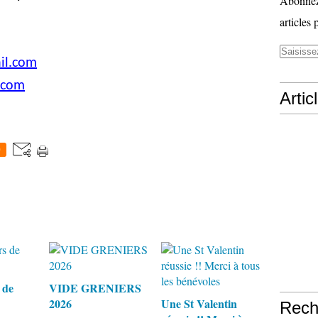
Abonnez-
articles 
il.com
.com
Artic
0
 de
VIDE GRENIERS
2026
Une St Valentin
Rech