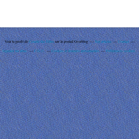
Voir le profil de
Comité des Fêtes
sur le portail Overblog
Top articles
Contact
Signaler un abus
C.G.U.
Cookies et données personnelles
Préférences cookies