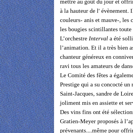
mettre au goût du jour et offri
à la hauteur de l' évènement. I
couleurs- anis et mauve-, les 
les bougies scintillantes toute 
L’orchestre
Interval
a été soll
l’animation. Et il a très bien 
chanteur généreux en connive
ravi tous les amateurs de danse
Le Comité des fêtes a égaleme
Prestige qui a su concocté un r
Saint-Jacques, sandre de Loire 
joliment mis en assiette et se
Des vins fins ont été sélection
Gratien-Meyer proposés à l’apé
prévenants....même pour offri