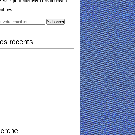
vous pour être averti des nouveaux
publiés.
les récents
erche