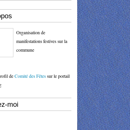
opos
Organisation de
manifestations festives sur la
commune
profil de
Comité des Fêtes
sur le portail
g
ez-moi