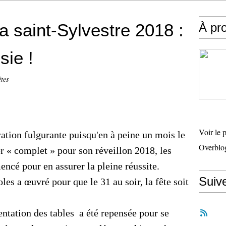
la saint-Sylvestre 2018 :
À pr
sie !
tes
Voir le 
tion fulgurante puisqu'en à peine un mois le
Overblo
r « complet » pour son réveillon 2018, les
cé pour en assurer la pleine réussite.
Suiv
s a œuvré pour que le 31 au soir, la fête soit
tation des tables a été repensée pour se