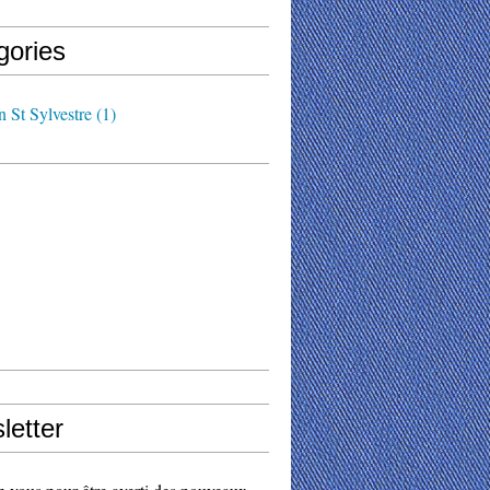
gories
n St Sylvestre
(1)
letter