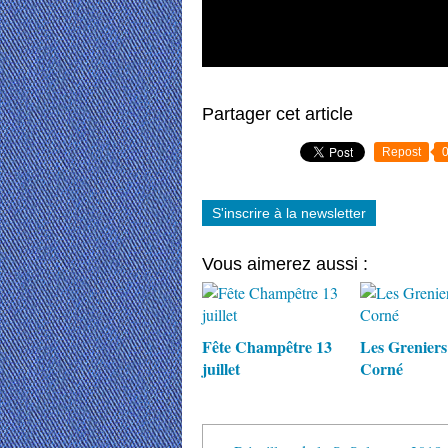
Partager cet article
Repost
S'inscrire à la newsletter
Vous aimerez aussi :
Fête Champêtre 13
Les Greniers
juillet
Corné