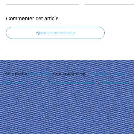
Commenter cet article
Ajouter un commentaire
Voir le profil de
Comité des Fêtes
sur le portail Overblog
Top articles
Contact
Signaler un abus
C.G.U.
Cookies et données personnelles
Préférences cookies