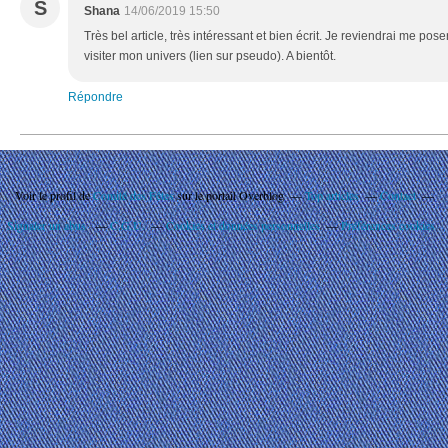
S
Shana
14/06/2019 15:50
Très bel article, très intéressant et bien écrit. Je reviendrai me po
visiter mon univers (lien sur pseudo). A bientôt.
Répondre
Voir le profil de
Comité des Fêtes
sur le portail Overblog
Top articles
Contact
Signaler un abus
C.G.U.
Cookies et données personnelles
Préférences cookies